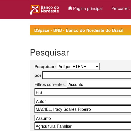
Página principal
Percorrer
Skip
navigation
DSpace - BNB - Banco do Nordeste do Brasil
Pesquisar
Pesquisar:
por
Filtros correntes: