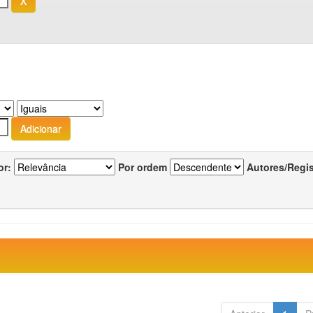
or:
Por ordem
Autores/Regi