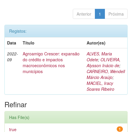
Anterior
1
Próxima
Registos:
Data
Título
Autor(es)
2022-
Agroamigo Crescer: expansão
ALVES, Maria
09
do crédito e impactos
Odete
;
OLIVEIRA,
macroeconômicos nos
Alysson Inácio de
;
municípios
CARNEIRO, Wendell
Márcio Araújo
;
MACIEL, Iracy
Soares Ribeiro
Refinar
Has File(s)
true
1