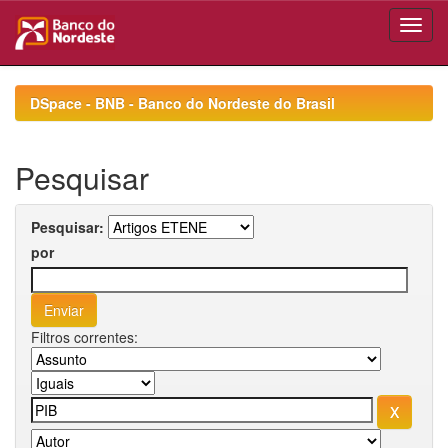
Skip
navigation
DSpace - BNB - Banco do Nordeste do Brasil
Pesquisar
Pesquisar:
por
Filtros correntes: