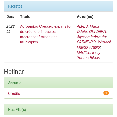
Registos:
Data
Título
Autor(es)
2022-
Agroamigo Crescer: expansão
ALVES, Maria
09
do crédito e impactos
Odete
;
OLIVEIRA,
macroeconômicos nos
Alysson Inácio de
;
municípios
CARNEIRO, Wendell
Márcio Araújo
;
MACIEL, Iracy
Soares Ribeiro
Refinar
Assunto
Crédito
1
Has File(s)