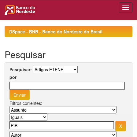
Skip
navigation
DSpace - BNB - Banco do Nordeste do Brasil
Pesquisar
Pesquisar:
por
Filtros correntes: