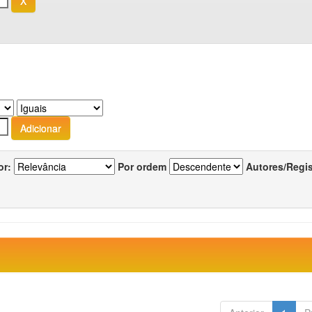
or:
Por ordem
Autores/Regi