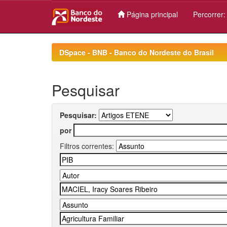
Página principal
Percorrer
Skip
navigation
DSpace - BNB - Banco do Nordeste do Brasil
Pesquisar
Pesquisar:
por
Filtros correntes: