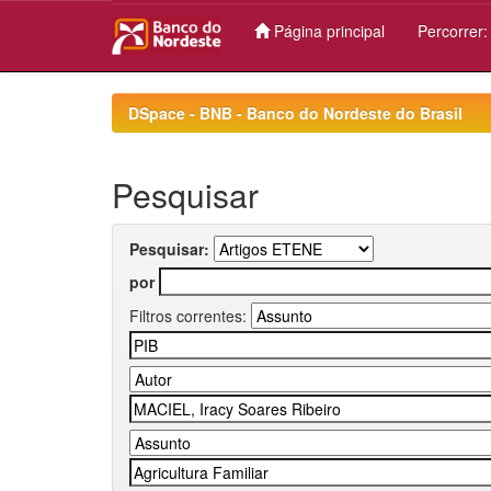
Página principal
Percorrer
Skip
navigation
DSpace - BNB - Banco do Nordeste do Brasil
Pesquisar
Pesquisar:
por
Filtros correntes: