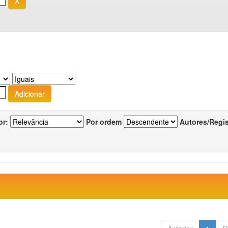
or:
Por ordem
Autores/Regi