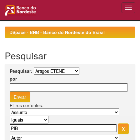
Skip
navigation
DSpace - BNB - Banco do Nordeste do Brasil
Pesquisar
Pesquisar:
por
Filtros correntes: