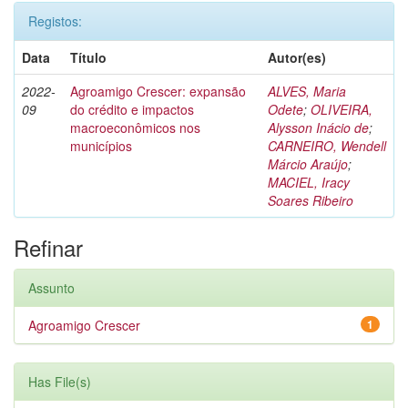
Registos:
Data
Título
Autor(es)
2022-
Agroamigo Crescer: expansão
ALVES, Maria
09
do crédito e impactos
Odete
;
OLIVEIRA,
macroeconômicos nos
Alysson Inácio de
;
municípios
CARNEIRO, Wendell
Márcio Araújo
;
MACIEL, Iracy
Soares Ribeiro
Refinar
Assunto
Agroamigo Crescer
1
Has File(s)