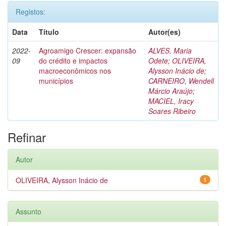
Registos:
Data
Título
Autor(es)
2022-
Agroamigo Crescer: expansão
ALVES, Maria
09
do crédito e impactos
Odete
;
OLIVEIRA,
macroeconômicos nos
Alysson Inácio de
;
municípios
CARNEIRO, Wendell
Márcio Araújo
;
MACIEL, Iracy
Soares Ribeiro
Refinar
Autor
OLIVEIRA, Alysson Inácio de
1
Assunto