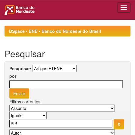
Skip
navigation
DSpace - BNB - Banco do Nordeste do Brasil
Pesquisar
Pesquisar:
por
Filtros correntes: