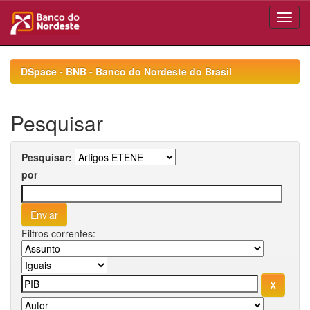
Skip
navigation
DSpace - BNB - Banco do Nordeste do Brasil
Pesquisar
Pesquisar:
por
Filtros correntes: