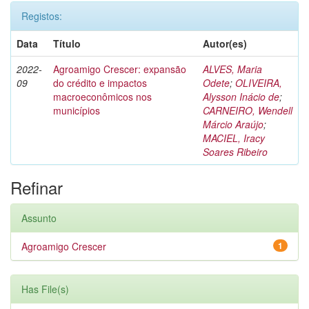
Registos:
Data
Título
Autor(es)
2022-
Agroamigo Crescer: expansão
ALVES, Maria
09
do crédito e impactos
Odete
;
OLIVEIRA,
macroeconômicos nos
Alysson Inácio de
;
municípios
CARNEIRO, Wendell
Márcio Araújo
;
MACIEL, Iracy
Soares Ribeiro
Refinar
Assunto
Agroamigo Crescer
1
Has File(s)