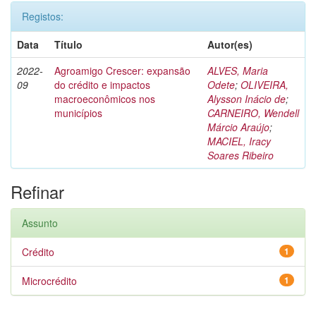
Registos:
Data
Título
Autor(es)
2022-
Agroamigo Crescer: expansão
ALVES, Maria
09
do crédito e impactos
Odete
;
OLIVEIRA,
macroeconômicos nos
Alysson Inácio de
;
municípios
CARNEIRO, Wendell
Márcio Araújo
;
MACIEL, Iracy
Soares Ribeiro
Refinar
Assunto
Crédito
1
Microcrédito
1