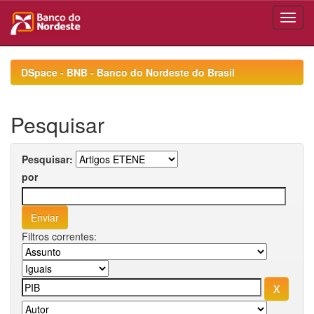
Skip
navigation
DSpace - BNB - Banco do Nordeste do Brasil
Pesquisar
Pesquisar:
por
Filtros correntes: