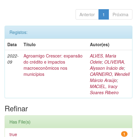
Anterior
1
Próxima
Registos:
Data
Título
Autor(es)
2022-
Agroamigo Crescer: expansão
ALVES, Maria
09
do crédito e impactos
Odete
;
OLIVEIRA,
macroeconômicos nos
Alysson Inácio de
;
municípios
CARNEIRO, Wendell
Márcio Araújo
;
MACIEL, Iracy
Soares Ribeiro
Refinar
Has File(s)
true
1