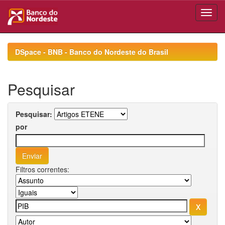
Skip
navigation
DSpace - BNB - Banco do Nordeste do Brasil
Pesquisar
Pesquisar:
por
Filtros correntes: