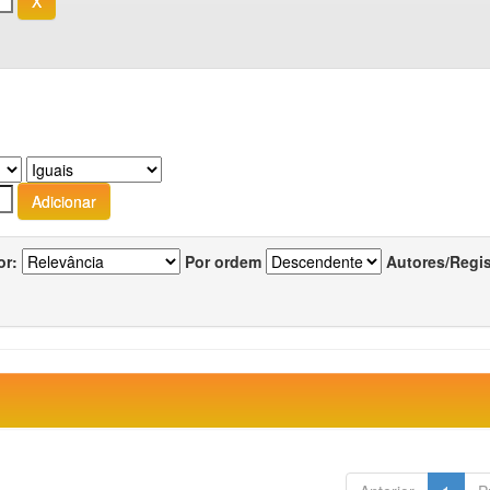
or:
Por ordem
Autores/Regi