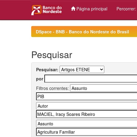
Página principal
Percorrer
Skip
navigation
DSpace - BNB - Banco do Nordeste do Brasil
Pesquisar
Pesquisar:
por
Filtros correntes: