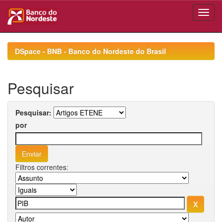
Skip
navigation
DSpace - BNB - Banco do Nordeste do Brasil
Pesquisar
Pesquisar:
por
Filtros correntes: