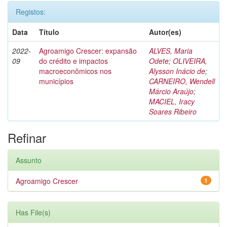
Registos:
Data
Título
Autor(es)
2022-
Agroamigo Crescer: expansão
ALVES, Maria
09
do crédito e impactos
Odete
;
OLIVEIRA,
macroeconômicos nos
Alysson Inácio de
;
municípios
CARNEIRO, Wendell
Márcio Araújo
;
MACIEL, Iracy
Soares Ribeiro
Refinar
Assunto
Agroamigo Crescer
1
Has File(s)