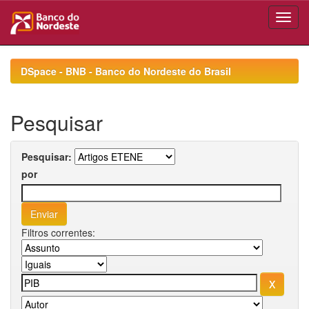
Skip
navigation
DSpace - BNB - Banco do Nordeste do Brasil
Pesquisar
Pesquisar:
por
Filtros correntes: