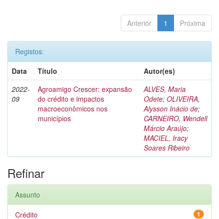
Anterior
1
Próxima
Registos:
Data
Título
Autor(es)
2022-
Agroamigo Crescer: expansão
ALVES, Maria
09
do crédito e impactos
Odete
;
OLIVEIRA,
macroeconômicos nos
Alysson Inácio de
;
municípios
CARNEIRO, Wendell
Márcio Araújo
;
MACIEL, Iracy
Soares Ribeiro
Refinar
Assunto
Crédito
1