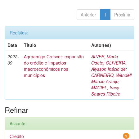
Anterior
1
Próxima
Registos:
Data
Título
Autor(es)
2022-
Agroamigo Crescer: expansão
ALVES, Maria
09
do crédito e impactos
Odete
;
OLIVEIRA,
macroeconômicos nos
Alysson Inácio de
;
municípios
CARNEIRO, Wendell
Márcio Araújo
;
MACIEL, Iracy
Soares Ribeiro
Refinar
Assunto
Crédito
1