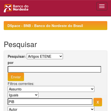
Skip
navigation
DSpace - BNB - Banco do Nordeste do Brasil
Pesquisar
Pesquisar:
por
Filtros correntes: