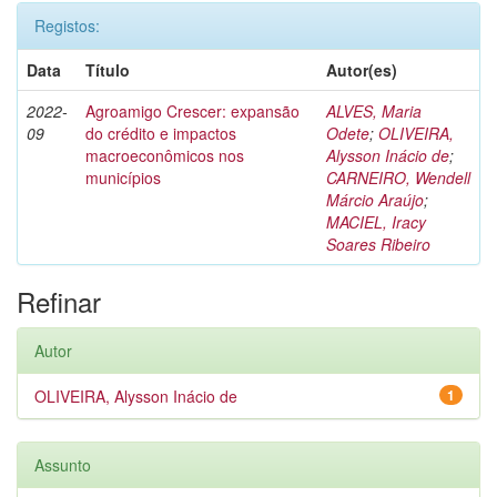
Registos:
Data
Título
Autor(es)
2022-
Agroamigo Crescer: expansão
ALVES, Maria
09
do crédito e impactos
Odete
;
OLIVEIRA,
macroeconômicos nos
Alysson Inácio de
;
municípios
CARNEIRO, Wendell
Márcio Araújo
;
MACIEL, Iracy
Soares Ribeiro
Refinar
Autor
OLIVEIRA, Alysson Inácio de
1
Assunto