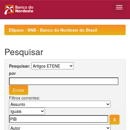
Skip
navigation
DSpace - BNB - Banco do Nordeste do Brasil
Pesquisar
Pesquisar:
por
Filtros correntes: