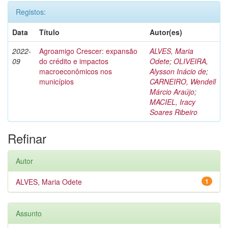
Registos:
Data
Título
Autor(es)
2022-
Agroamigo Crescer: expansão
ALVES, Maria
09
do crédito e impactos
Odete
;
OLIVEIRA,
macroeconômicos nos
Alysson Inácio de
;
municípios
CARNEIRO, Wendell
Márcio Araújo
;
MACIEL, Iracy
Soares Ribeiro
Refinar
Autor
ALVES, Maria Odete
1
Assunto