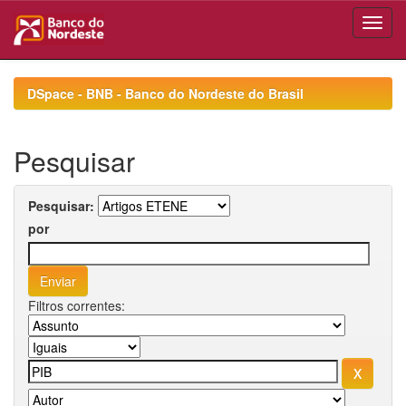
Skip
navigation
DSpace - BNB - Banco do Nordeste do Brasil
Pesquisar
Pesquisar:
por
Filtros correntes: