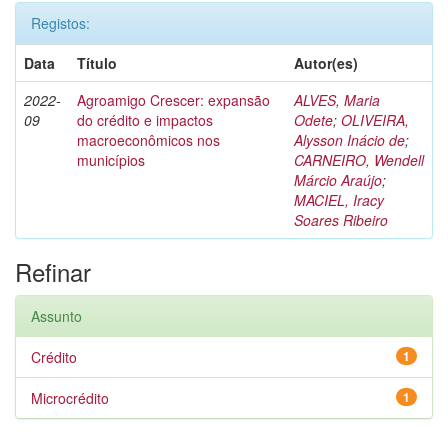
Registos:
Data
Título
Autor(es)
2022-
Agroamigo Crescer: expansão
ALVES, Maria
09
do crédito e impactos
Odete
;
OLIVEIRA,
macroeconômicos nos
Alysson Inácio de
;
municípios
CARNEIRO, Wendell
Márcio Araújo
;
MACIEL, Iracy
Soares Ribeiro
Refinar
Assunto
Crédito
1
Microcrédito
1