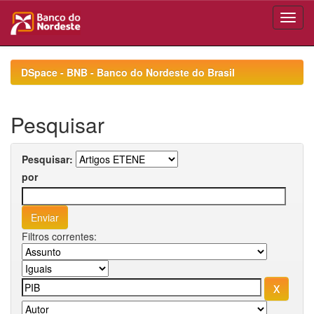
Skip
navigation
DSpace - BNB - Banco do Nordeste do Brasil
Pesquisar
Pesquisar:
por
Filtros correntes: