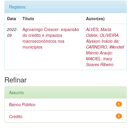
Registos:
Data
Título
Autor(es)
2022-
Agroamigo Crescer: expansão
ALVES, Maria
09
do crédito e impactos
Odete
;
OLIVEIRA,
macroeconômicos nos
Alysson Inácio de
;
municípios
CARNEIRO, Wendell
Márcio Araújo
;
MACIEL, Iracy
Soares Ribeiro
Refinar
Assunto
Banco Público
1
Crédito
1