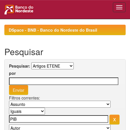
Skip
navigation
DSpace - BNB - Banco do Nordeste do Brasil
Pesquisar
Pesquisar:
por
Filtros correntes: