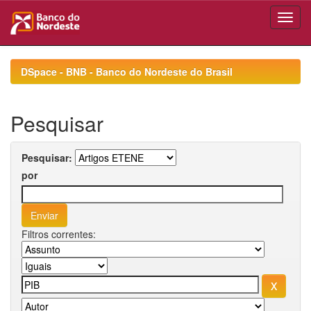
Skip
navigation
DSpace - BNB - Banco do Nordeste do Brasil
Pesquisar
Pesquisar:
por
Filtros correntes: