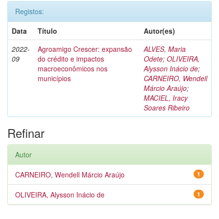
Registos:
Data
Título
Autor(es)
2022-
Agroamigo Crescer: expansão
ALVES, Maria
09
do crédito e impactos
Odete
;
OLIVEIRA,
macroeconômicos nos
Alysson Inácio de
;
municípios
CARNEIRO, Wendell
Márcio Araújo
;
MACIEL, Iracy
Soares Ribeiro
Refinar
Autor
CARNEIRO, Wendell Márcio Araújo
1
OLIVEIRA, Alysson Inácio de
1