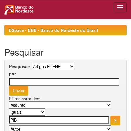
Skip
navigation
DSpace - BNB - Banco do Nordeste do Brasil
Pesquisar
Pesquisar:
por
Filtros correntes: