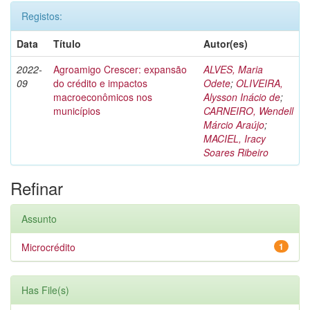
Registos:
Data
Título
Autor(es)
2022-
Agroamigo Crescer: expansão
ALVES, Maria
09
do crédito e impactos
Odete
;
OLIVEIRA,
macroeconômicos nos
Alysson Inácio de
;
municípios
CARNEIRO, Wendell
Márcio Araújo
;
MACIEL, Iracy
Soares Ribeiro
Refinar
Assunto
Microcrédito
1
Has File(s)