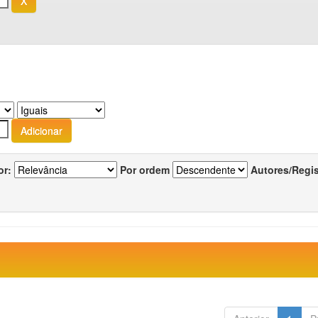
or:
Por ordem
Autores/Regi