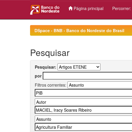
Página principal
Percorrer
Skip
navigation
DSpace - BNB - Banco do Nordeste do Brasil
Pesquisar
Pesquisar:
por
Filtros correntes: