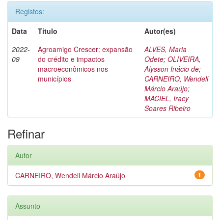
Registos:
Data
Título
Autor(es)
2022-
Agroamigo Crescer: expansão
ALVES, Maria
09
do crédito e impactos
Odete
;
OLIVEIRA,
macroeconômicos nos
Alysson Inácio de
;
municípios
CARNEIRO, Wendell
Márcio Araújo
;
MACIEL, Iracy
Soares Ribeiro
Refinar
Autor
CARNEIRO, Wendell Márcio Araújo
1
Assunto