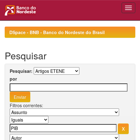
Skip
navigation
DSpace - BNB - Banco do Nordeste do Brasil
Pesquisar
Pesquisar:
por
Filtros correntes: