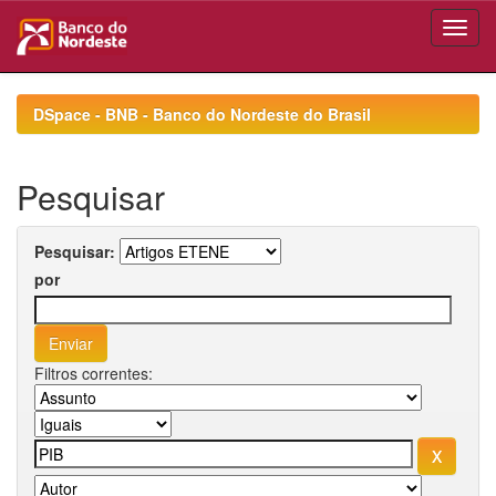
Skip
navigation
DSpace - BNB - Banco do Nordeste do Brasil
Pesquisar
Pesquisar:
por
Filtros correntes: