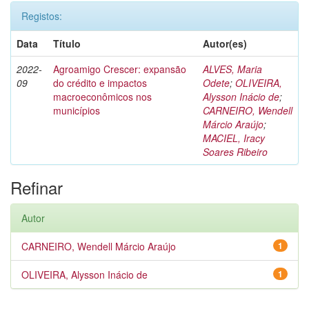
Registos:
Data
Título
Autor(es)
2022-
Agroamigo Crescer: expansão
ALVES, Maria
09
do crédito e impactos
Odete
;
OLIVEIRA,
macroeconômicos nos
Alysson Inácio de
;
municípios
CARNEIRO, Wendell
Márcio Araújo
;
MACIEL, Iracy
Soares Ribeiro
Refinar
Autor
CARNEIRO, Wendell Márcio Araújo
1
OLIVEIRA, Alysson Inácio de
1