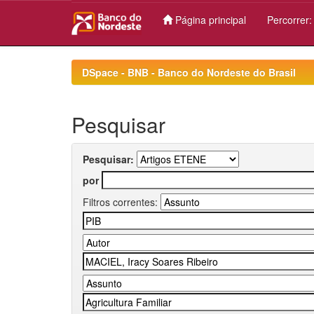
Página principal
Percorrer
Skip
navigation
DSpace - BNB - Banco do Nordeste do Brasil
Pesquisar
Pesquisar:
por
Filtros correntes: