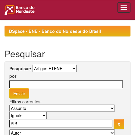
Skip
navigation
DSpace - BNB - Banco do Nordeste do Brasil
Pesquisar
Pesquisar:
por
Filtros correntes: