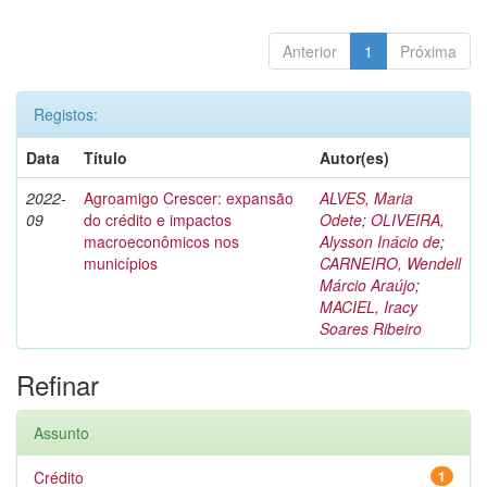
Anterior
1
Próxima
Registos:
Data
Título
Autor(es)
2022-
Agroamigo Crescer: expansão
ALVES, Maria
09
do crédito e impactos
Odete
;
OLIVEIRA,
macroeconômicos nos
Alysson Inácio de
;
municípios
CARNEIRO, Wendell
Márcio Araújo
;
MACIEL, Iracy
Soares Ribeiro
Refinar
Assunto
Crédito
1