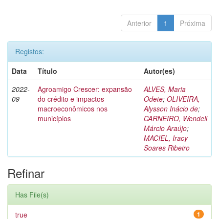
Anterior
1
Próxima
Registos:
Data
Título
Autor(es)
2022-
Agroamigo Crescer: expansão
ALVES, Maria
09
do crédito e impactos
Odete
;
OLIVEIRA,
macroeconômicos nos
Alysson Inácio de
;
municípios
CARNEIRO, Wendell
Márcio Araújo
;
MACIEL, Iracy
Soares Ribeiro
Refinar
Has File(s)
true
1