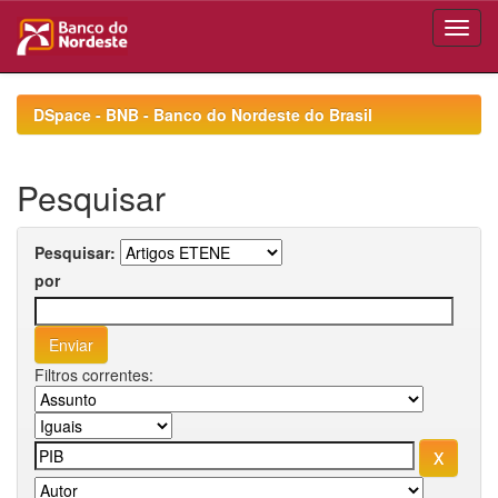
Skip
navigation
DSpace - BNB - Banco do Nordeste do Brasil
Pesquisar
Pesquisar:
por
Filtros correntes: