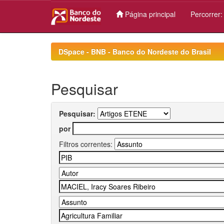
Página principal
Percorrer
Skip
navigation
DSpace - BNB - Banco do Nordeste do Brasil
Pesquisar
Pesquisar:
por
Filtros correntes: