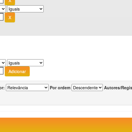
or:
Por ordem
Autores/Regi