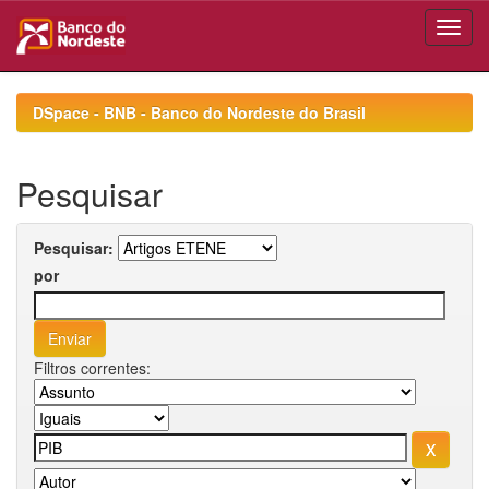
Skip
navigation
DSpace - BNB - Banco do Nordeste do Brasil
Pesquisar
Pesquisar:
por
Filtros correntes: