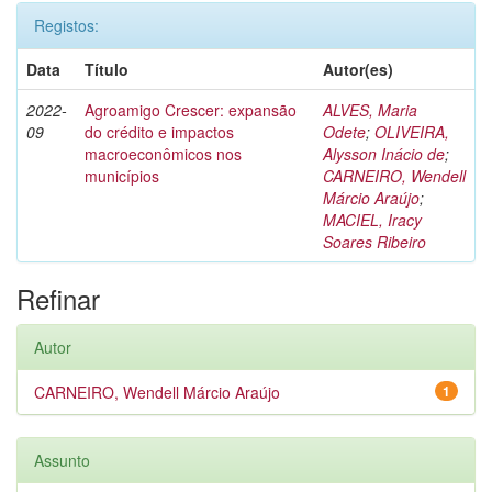
Registos:
Data
Título
Autor(es)
2022-
Agroamigo Crescer: expansão
ALVES, Maria
09
do crédito e impactos
Odete
;
OLIVEIRA,
macroeconômicos nos
Alysson Inácio de
;
municípios
CARNEIRO, Wendell
Márcio Araújo
;
MACIEL, Iracy
Soares Ribeiro
Refinar
Autor
CARNEIRO, Wendell Márcio Araújo
1
Assunto