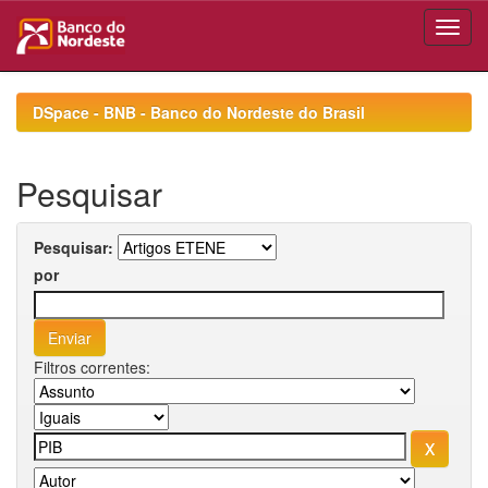
Skip
navigation
DSpace - BNB - Banco do Nordeste do Brasil
Pesquisar
Pesquisar:
por
Filtros correntes: