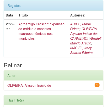
Registos:
Data
Título
Autor(es)
2022-
Agroamigo Crescer: expansão
ALVES, Maria
09
do crédito e impactos
Odete
;
OLIVEIRA,
macroeconômicos nos
Alysson Inácio de
;
municípios
CARNEIRO, Wendell
Márcio Araújo
;
MACIEL, Iracy
Soares Ribeiro
Refinar
Autor
OLIVEIRA, Alysson Inácio de
1
Has File(s)