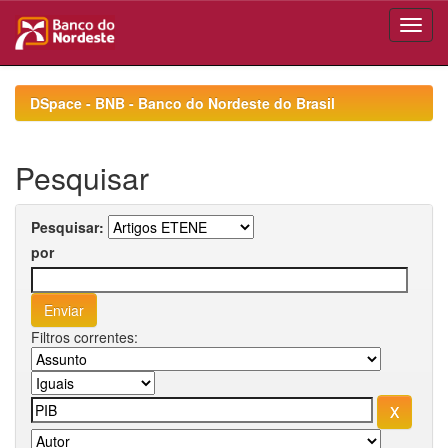
Skip
navigation
DSpace - BNB - Banco do Nordeste do Brasil
Pesquisar
Pesquisar:
por
Filtros correntes: