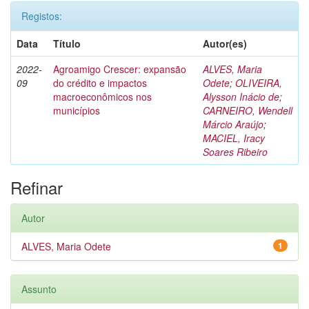
Registos:
Data
Título
Autor(es)
2022-
Agroamigo Crescer: expansão
ALVES, Maria
09
do crédito e impactos
Odete
;
OLIVEIRA,
macroeconômicos nos
Alysson Inácio de
;
municípios
CARNEIRO, Wendell
Márcio Araújo
;
MACIEL, Iracy
Soares Ribeiro
Refinar
Autor
ALVES, Maria Odete
1
Assunto