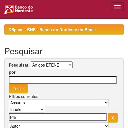
Skip
navigation
DSpace - BNB - Banco do Nordeste do Brasil
Pesquisar
Pesquisar:
por
Filtros correntes: