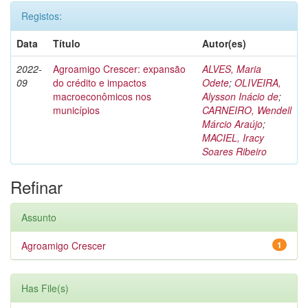
Registos:
Data
Título
Autor(es)
2022-
Agroamigo Crescer: expansão
ALVES, Maria
09
do crédito e impactos
Odete
;
OLIVEIRA,
macroeconômicos nos
Alysson Inácio de
;
municípios
CARNEIRO, Wendell
Márcio Araújo
;
MACIEL, Iracy
Soares Ribeiro
Refinar
Assunto
Agroamigo Crescer
1
Has File(s)