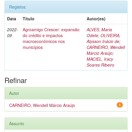
Registos:
Data
Título
Autor(es)
2022-
Agroamigo Crescer: expansão
ALVES, Maria
09
do crédito e impactos
Odete
;
OLIVEIRA,
macroeconômicos nos
Alysson Inácio de
;
municípios
CARNEIRO, Wendell
Márcio Araújo
;
MACIEL, Iracy
Soares Ribeiro
Refinar
Autor
CARNEIRO, Wendell Márcio Araújo
1
Assunto