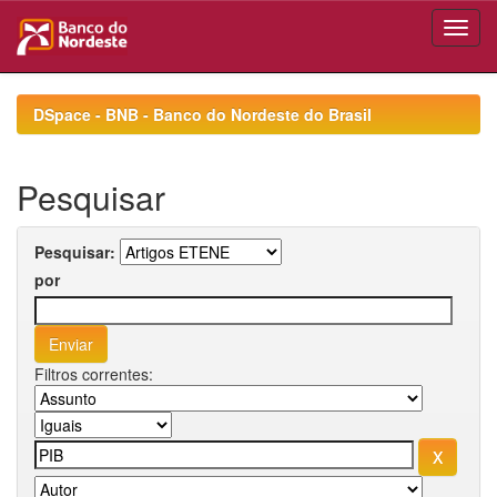
Skip
navigation
DSpace - BNB - Banco do Nordeste do Brasil
Pesquisar
Pesquisar:
por
Filtros correntes: