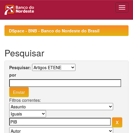
Skip
navigation
DSpace - BNB - Banco do Nordeste do Brasil
Pesquisar
Pesquisar:
por
Filtros correntes: