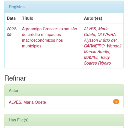
Registos:
Data
Título
Autor(es)
2022-
Agroamigo Crescer: expansão
ALVES, Maria
09
do crédito e impactos
Odete
;
OLIVEIRA,
macroeconômicos nos
Alysson Inácio de
;
municípios
CARNEIRO, Wendell
Márcio Araújo
;
MACIEL, Iracy
Soares Ribeiro
Refinar
Autor
ALVES, Maria Odete
1
Has File(s)