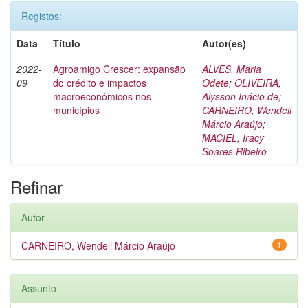
Registos:
Data
Título
Autor(es)
2022-
Agroamigo Crescer: expansão
ALVES, Maria
09
do crédito e impactos
Odete
;
OLIVEIRA,
macroeconômicos nos
Alysson Inácio de
;
municípios
CARNEIRO, Wendell
Márcio Araújo
;
MACIEL, Iracy
Soares Ribeiro
Refinar
Autor
CARNEIRO, Wendell Márcio Araújo
1
Assunto