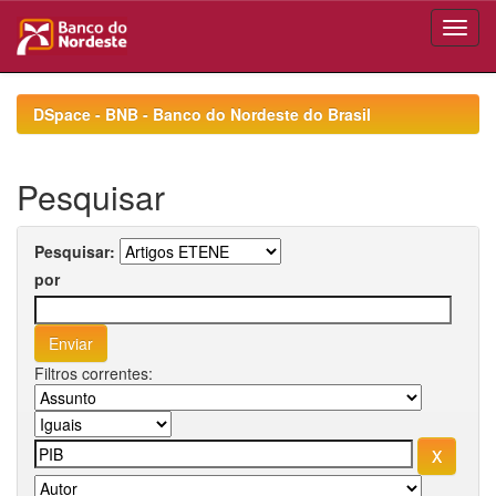
Skip
navigation
DSpace - BNB - Banco do Nordeste do Brasil
Pesquisar
Pesquisar:
por
Filtros correntes: