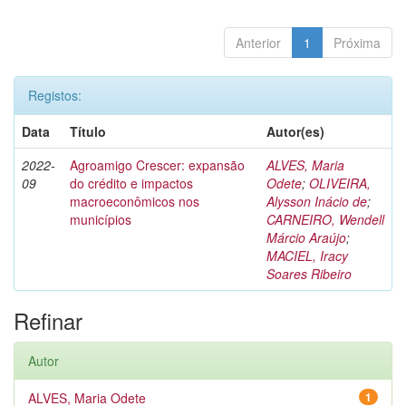
Anterior
1
Próxima
Registos:
Data
Título
Autor(es)
2022-
Agroamigo Crescer: expansão
ALVES, Maria
09
do crédito e impactos
Odete
;
OLIVEIRA,
macroeconômicos nos
Alysson Inácio de
;
municípios
CARNEIRO, Wendell
Márcio Araújo
;
MACIEL, Iracy
Soares Ribeiro
Refinar
Autor
ALVES, Maria Odete
1