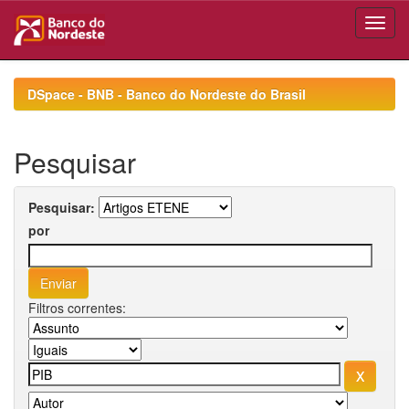
Skip
navigation
DSpace - BNB - Banco do Nordeste do Brasil
Pesquisar
Pesquisar:
por
Filtros correntes: