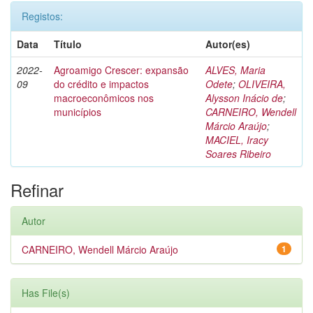
Registos:
Data
Título
Autor(es)
2022-
Agroamigo Crescer: expansão
ALVES, Maria
09
do crédito e impactos
Odete
;
OLIVEIRA,
macroeconômicos nos
Alysson Inácio de
;
municípios
CARNEIRO, Wendell
Márcio Araújo
;
MACIEL, Iracy
Soares Ribeiro
Refinar
Autor
CARNEIRO, Wendell Márcio Araújo
1
Has File(s)