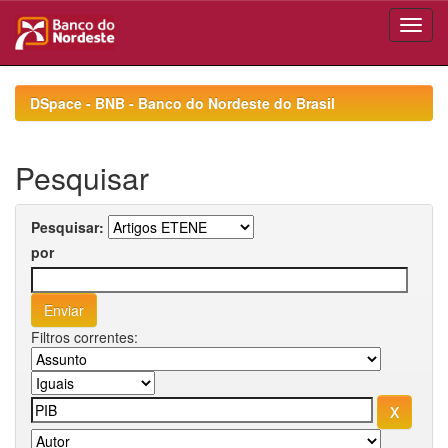
Skip
navigation
DSpace - BNB - Banco do Nordeste do Brasil
Pesquisar
Pesquisar:
por
Filtros correntes: