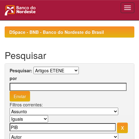
Skip
navigation
DSpace - BNB - Banco do Nordeste do Brasil
Pesquisar
Pesquisar:
por
Filtros correntes: