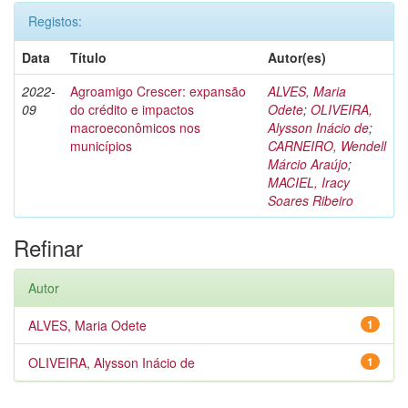
Registos:
Data
Título
Autor(es)
2022-
Agroamigo Crescer: expansão
ALVES, Maria
09
do crédito e impactos
Odete
;
OLIVEIRA,
macroeconômicos nos
Alysson Inácio de
;
municípios
CARNEIRO, Wendell
Márcio Araújo
;
MACIEL, Iracy
Soares Ribeiro
Refinar
Autor
ALVES, Maria Odete
1
OLIVEIRA, Alysson Inácio de
1