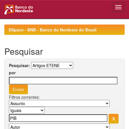
Skip
navigation
DSpace - BNB - Banco do Nordeste do Brasil
Pesquisar
Pesquisar:
por
Filtros correntes: