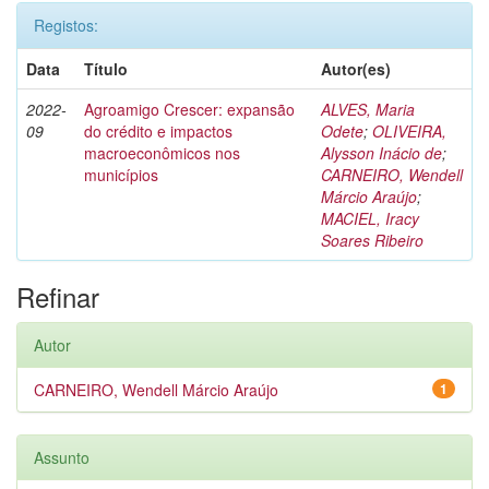
Registos:
Data
Título
Autor(es)
2022-
Agroamigo Crescer: expansão
ALVES, Maria
09
do crédito e impactos
Odete
;
OLIVEIRA,
macroeconômicos nos
Alysson Inácio de
;
municípios
CARNEIRO, Wendell
Márcio Araújo
;
MACIEL, Iracy
Soares Ribeiro
Refinar
Autor
CARNEIRO, Wendell Márcio Araújo
1
Assunto