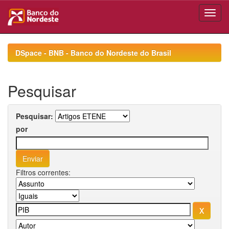
Skip
navigation
DSpace - BNB - Banco do Nordeste do Brasil
Pesquisar
Pesquisar:
por
Filtros correntes: