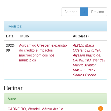
Anterior
1
Próxima
Registos:
Data
Título
Autor(es)
2022-
Agroamigo Crescer: expansão
ALVES, Maria
09
do crédito e impactos
Odete
;
OLIVEIRA,
macroeconômicos nos
Alysson Inácio de
;
municípios
CARNEIRO, Wendell
Márcio Araújo
;
MACIEL, Iracy
Soares Ribeiro
Refinar
Autor
CARNEIRO, Wendell Márcio Araújo
1