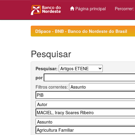
Página principal
Percorrer
Skip
navigation
DSpace - BNB - Banco do Nordeste do Brasil
Pesquisar
Pesquisar:
por
Filtros correntes: