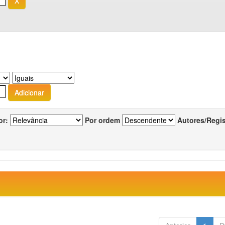
or:
Por ordem
Autores/Regi