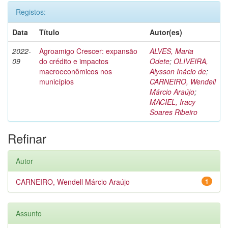
Registos:
Data
Título
Autor(es)
2022-
Agroamigo Crescer: expansão
ALVES, Maria
09
do crédito e impactos
Odete
;
OLIVEIRA,
macroeconômicos nos
Alysson Inácio de
;
municípios
CARNEIRO, Wendell
Márcio Araújo
;
MACIEL, Iracy
Soares Ribeiro
Refinar
Autor
CARNEIRO, Wendell Márcio Araújo
1
Assunto