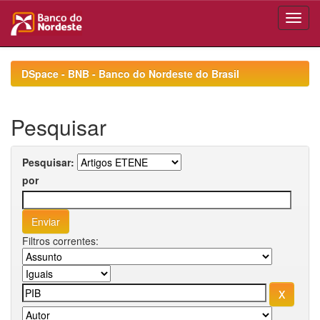
Skip
navigation
DSpace - BNB - Banco do Nordeste do Brasil
Pesquisar
Pesquisar:
por
Filtros correntes: