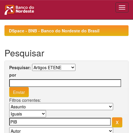
Skip
navigation
DSpace - BNB - Banco do Nordeste do Brasil
Pesquisar
Pesquisar:
por
Filtros correntes: