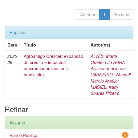
Anterior
1
Próxima
Registos:
Data
Título
Autor(es)
2022-
Agroamigo Crescer: expansão
ALVES, Maria
09
do crédito e impactos
Odete
;
OLIVEIRA,
macroeconômicos nos
Alysson Inácio de
;
municípios
CARNEIRO, Wendell
Márcio Araújo
;
MACIEL, Iracy
Soares Ribeiro
Refinar
Assunto
Banco Público
1