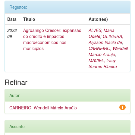
Registos:
Data
Título
Autor(es)
2022-
Agroamigo Crescer: expansão
ALVES, Maria
09
do crédito e impactos
Odete
;
OLIVEIRA,
macroeconômicos nos
Alysson Inácio de
;
municípios
CARNEIRO, Wendell
Márcio Araújo
;
MACIEL, Iracy
Soares Ribeiro
Refinar
Autor
CARNEIRO, Wendell Márcio Araújo
1
Assunto