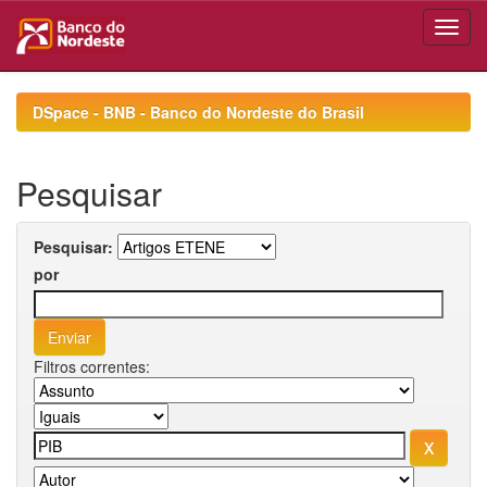
Skip
navigation
DSpace - BNB - Banco do Nordeste do Brasil
Pesquisar
Pesquisar:
por
Filtros correntes: