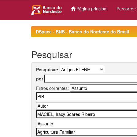
Página principal
Percorrer
Skip
navigation
DSpace - BNB - Banco do Nordeste do Brasil
Pesquisar
Pesquisar:
por
Filtros correntes: