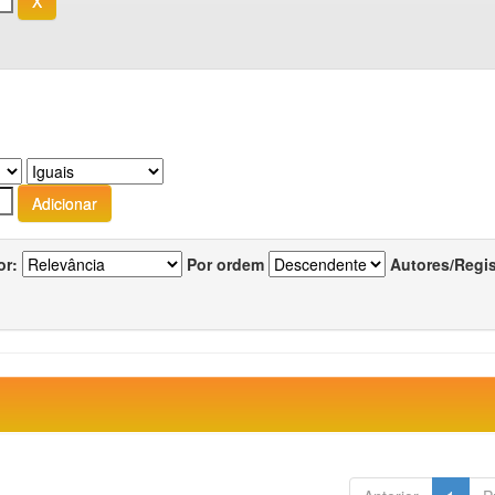
or:
Por ordem
Autores/Regi