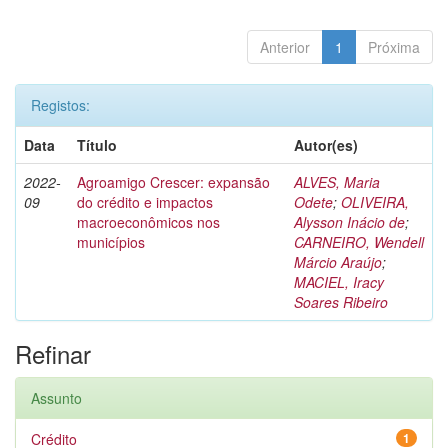
Anterior
1
Próxima
Registos:
Data
Título
Autor(es)
2022-
Agroamigo Crescer: expansão
ALVES, Maria
09
do crédito e impactos
Odete
;
OLIVEIRA,
macroeconômicos nos
Alysson Inácio de
;
municípios
CARNEIRO, Wendell
Márcio Araújo
;
MACIEL, Iracy
Soares Ribeiro
Refinar
Assunto
Crédito
1