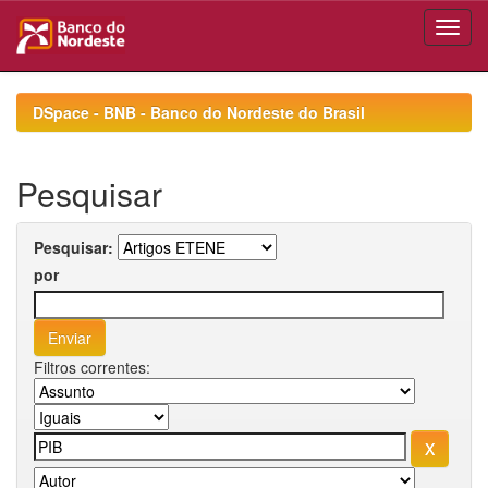
Skip
navigation
DSpace - BNB - Banco do Nordeste do Brasil
Pesquisar
Pesquisar:
por
Filtros correntes: