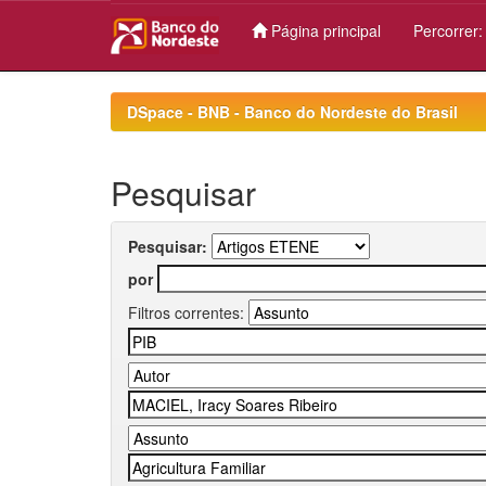
Página principal
Percorrer
Skip
navigation
DSpace - BNB - Banco do Nordeste do Brasil
Pesquisar
Pesquisar:
por
Filtros correntes: