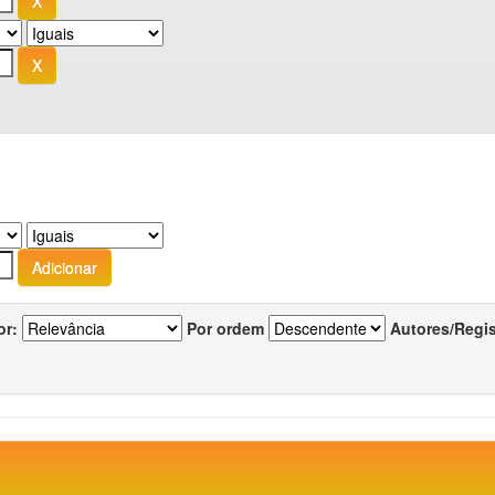
or:
Por ordem
Autores/Regi