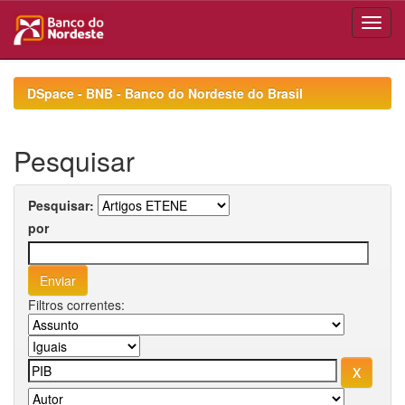
Skip
navigation
DSpace - BNB - Banco do Nordeste do Brasil
Pesquisar
Pesquisar:
por
Filtros correntes: