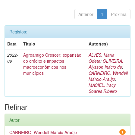
Anterior
1
Próxima
Registos:
Data
Título
Autor(es)
2022-
Agroamigo Crescer: expansão
ALVES, Maria
09
do crédito e impactos
Odete
;
OLIVEIRA,
macroeconômicos nos
Alysson Inácio de
;
municípios
CARNEIRO, Wendell
Márcio Araújo
;
MACIEL, Iracy
Soares Ribeiro
Refinar
Autor
CARNEIRO, Wendell Márcio Araújo
1