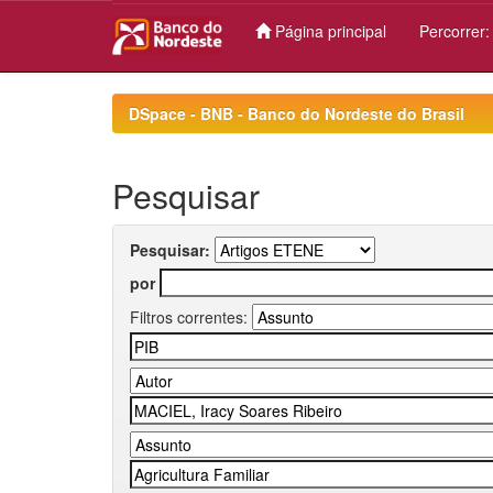
Página principal
Percorrer
Skip
navigation
DSpace - BNB - Banco do Nordeste do Brasil
Pesquisar
Pesquisar:
por
Filtros correntes: