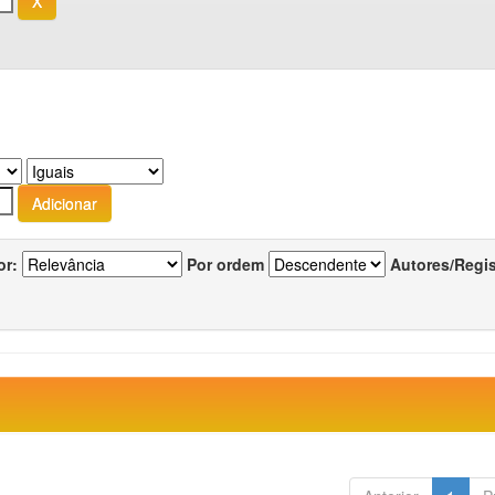
or:
Por ordem
Autores/Regi