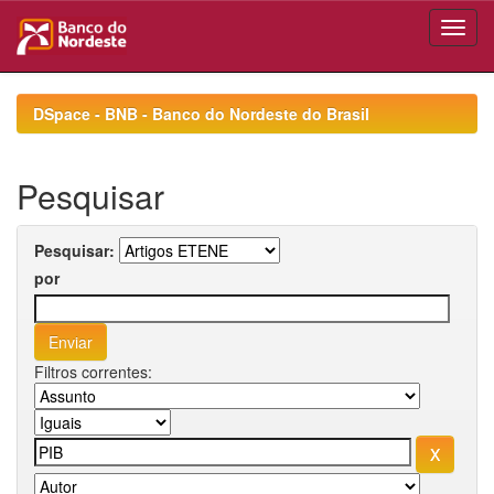
Skip
navigation
DSpace - BNB - Banco do Nordeste do Brasil
Pesquisar
Pesquisar:
por
Filtros correntes: