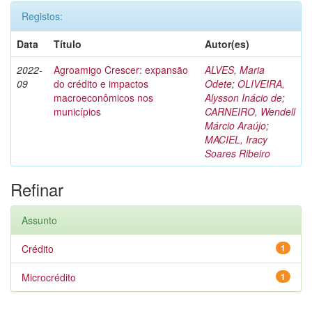
Registos:
Data
Título
Autor(es)
2022-
Agroamigo Crescer: expansão
ALVES, Maria
09
do crédito e impactos
Odete
;
OLIVEIRA,
macroeconômicos nos
Alysson Inácio de
;
municípios
CARNEIRO, Wendell
Márcio Araújo
;
MACIEL, Iracy
Soares Ribeiro
Refinar
Assunto
Crédito
1
Microcrédito
1