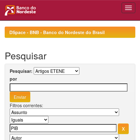
Skip
navigation
DSpace - BNB - Banco do Nordeste do Brasil
Pesquisar
Pesquisar:
por
Filtros correntes: