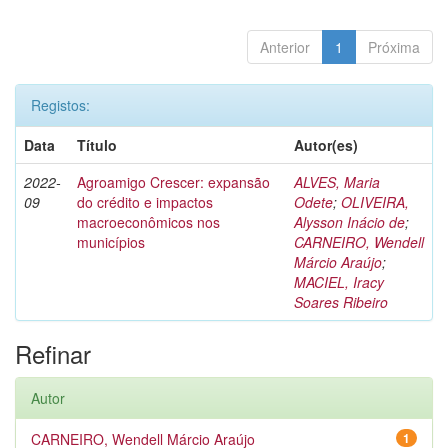
Anterior
1
Próxima
Registos:
Data
Título
Autor(es)
2022-
Agroamigo Crescer: expansão
ALVES, Maria
09
do crédito e impactos
Odete
;
OLIVEIRA,
macroeconômicos nos
Alysson Inácio de
;
municípios
CARNEIRO, Wendell
Márcio Araújo
;
MACIEL, Iracy
Soares Ribeiro
Refinar
Autor
CARNEIRO, Wendell Márcio Araújo
1